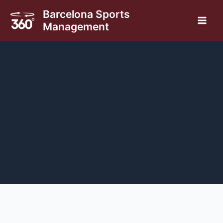
Skip
Barcelona Sports
to
Management
Main
content
Men