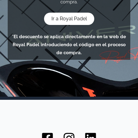
compra.
Ir a Royal Padel
nar
*El descuento se aplica directamente en la web de
ú
nar
Royal Padel introduciendo el código en el proceso
de compra.
ú