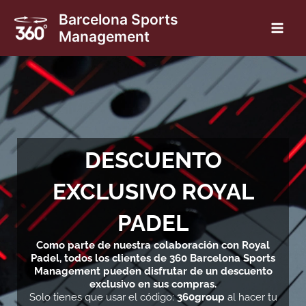
Ir
Barcelona Sports
al
Management
Main
contenido
Men
nar
DESCUENTO
ú
nar
EXCLUSIVO ROYAL
ú
PADEL
Como parte de nuestra colaboración con Royal
Padel, todos los clientes de 360 Barcelona Sports
Management pueden disfrutar de un descuento
exclusivo en sus compras.
Solo tienes que usar el código:
360group
al hacer tu