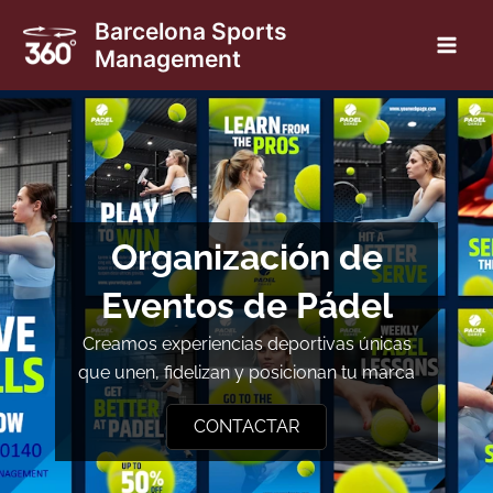
Ir
Barcelona Sports
al
Management
Main
contenido
Men
nar
Organización de
ú
nar
Eventos de Pádel
ú
Creamos experiencias deportivas únicas
que unen, fidelizan y posicionan tu marca
CONTACTAR