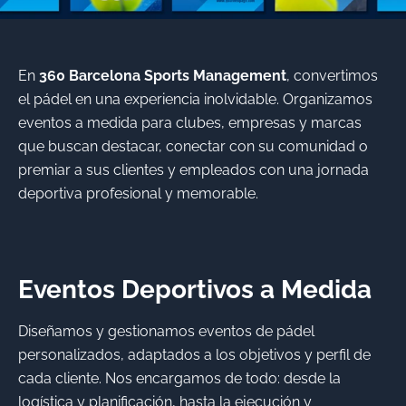
En
360 Barcelona Sports Management
, convertimos
nar
el pádel en una experiencia inolvidable. Organizamos
ú
eventos a medida para clubes, empresas y marcas
nar
que buscan destacar, conectar con su comunidad o
ú
premiar a sus clientes y empleados con una jornada
deportiva profesional y memorable.
Eventos Deportivos a Medida
Diseñamos y gestionamos eventos de pádel
personalizados, adaptados a los objetivos y perfil de
cada cliente. Nos encargamos de todo: desde la
logística y planificación, hasta la ejecución y